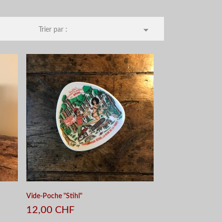

Trier par :
Vide-Poche "Stihl"
12,00 CHF