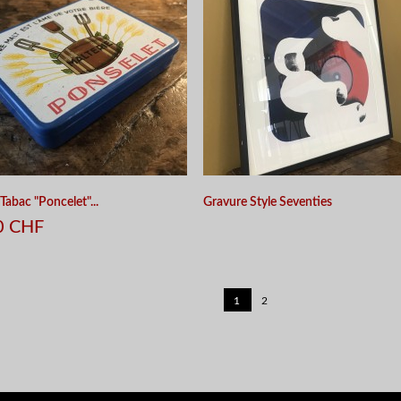
Tabac "Poncelet"...
Gravure Style Seventies
0 CHF
1
2
APERÇU RAPIDE
APERÇU RAPIDE