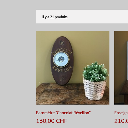
Il y a 21 produits.
Baromètre "Chocolat Réveillon"
Enseign
160,00 CHF
210,