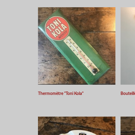
APERÇU RAPIDE
Thermomètre "Toni Kola"
Bouteill
APERÇU RAPIDE