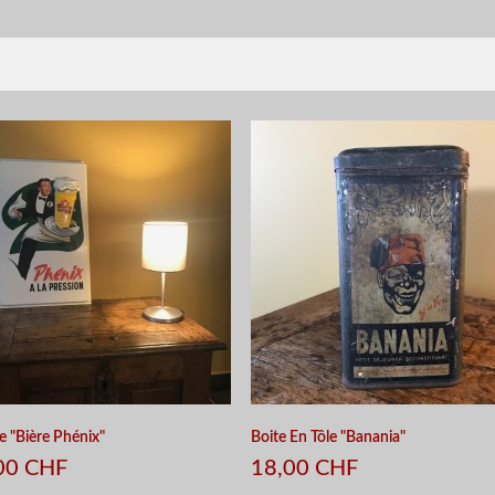
e "Bière Phénix"
Boite En Tôle "Banania"
00 CHF
18,00 CHF