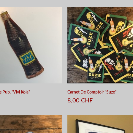
APERÇU RAPIDE
APERÇU RAPIDE
e Pub. "Vivi Kola"
Carnet De Comptoir "Suze"
8,00 CHF
APERÇU RAPIDE
APERÇU RAPIDE