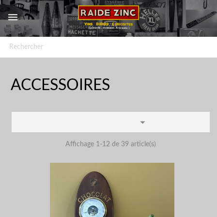


ACCESSOIRES

Affichage 1-12 de 39 article(s)