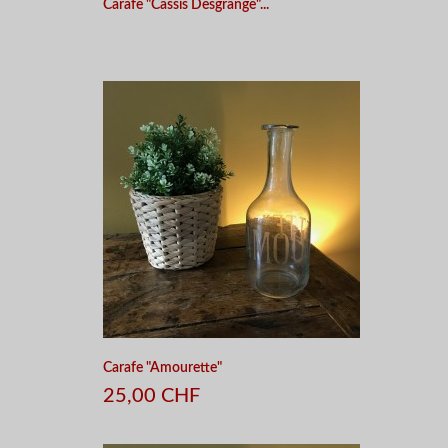
Carafe "Cassis Desgrange"...
Carafe "Amourette"
25,00 CHF