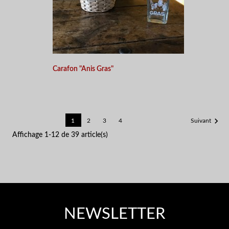
Carafon "Anis Gras"

1
2
3
4
Suivant
Affichage 1-12 de 39 article(s)
NEWSLETTER