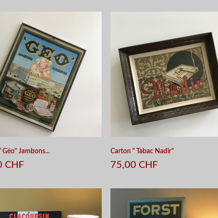
APERÇU RAPIDE
APERÇU RAPIDE
" Géo" Jambons...
Carton " Tabac Nadir"
0 CHF
75,00 CHF
APERÇU RAPIDE
APERÇU RAPIDE