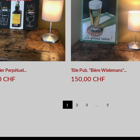
er Perpétuel...
Tôle Pub. "Bière Wielemans"...
0 CHF
150,00 CHF
…
1
2
3
5
APERÇU RAPIDE
APERÇU RAPIDE