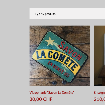
Il y a 49 produits.
Vitrophanie "Savon La Comète"
Enseign
30,00 CHF
210,