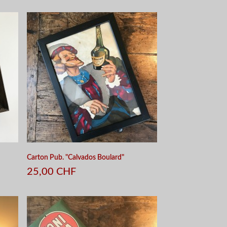
APERÇU RAPIDE
Carton Pub. "Calvados Boulard"
25,00 CHF
APERÇU RAPIDE