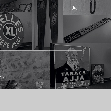

oïdes