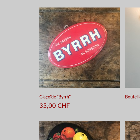
APERÇU RAPIDE
Glaçoïde "Byrrh"
Bouteill
35,00 CHF
APERÇU RAPIDE