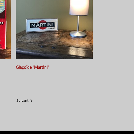
Glaçoïde "Martini"

Suivant
APERÇU RAPIDE