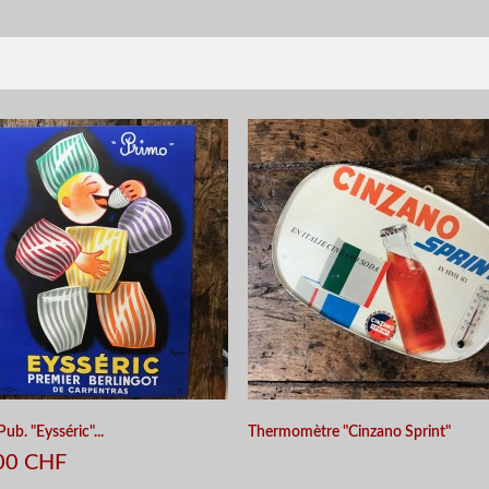
ub. "Eysséric"...
Thermomètre "Cinzano Sprint"
00 CHF