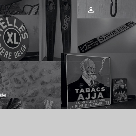

oïdes