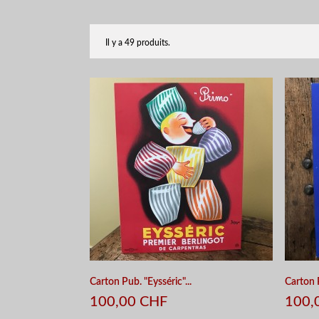
Il y a 49 produits.
Carton Pub. "Eysséric"...
Carton P
100,00 CHF
100,