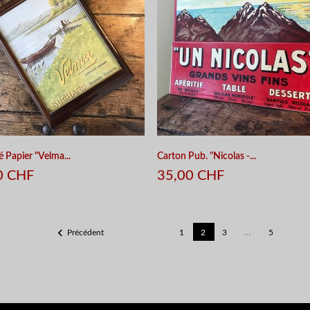
é Papier "Velma...
Carton Pub. "Nicolas -...
0 CHF
35,00 CHF

…
Précédent
1
2
3
5
APERÇU RAPIDE
APERÇU RAPIDE