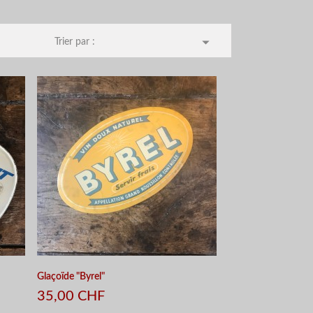

Trier par :
Glaçoïde "Byrel"
35,00 CHF