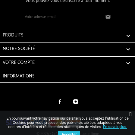
Vous pouvez vous désinscrire à tout moment.


PRODUITS

NOTRE SOCIÉTÉ

VOTRE COMPTE
INFORMATIONS
En poursuivant votre navigation sur ce site, vous acceptez l'utilisation de
Cookies pour vous proposer des publicités ciblées adaptées à vos
centres d'intérêts et réaliser des statistiques de visites.
En savoir plus.
© 2026 - Création de boutique en ligne
Accepter