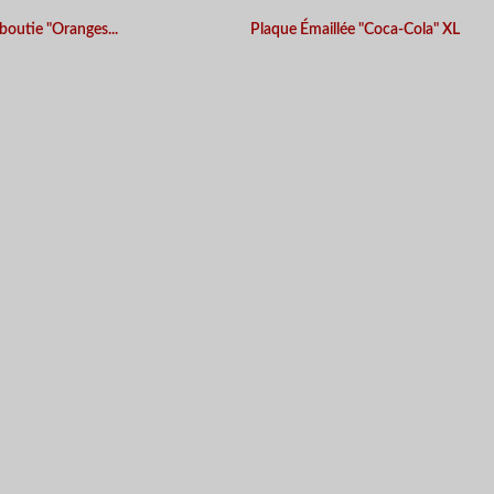
boutie "Oranges...
Plaque Émaillée "Coca-Cola" XL
APERÇU RAPIDE
APERÇU RAPIDE