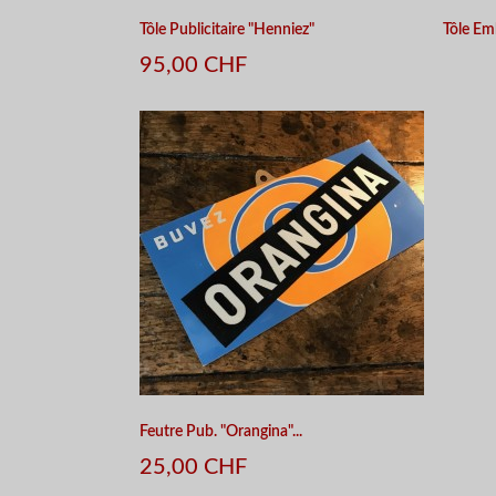
Tôle Publicitaire "Henniez"
Tôle Em
95,00 CHF
APERÇU RAPIDE
Feutre Pub. "Orangina"...
25,00 CHF