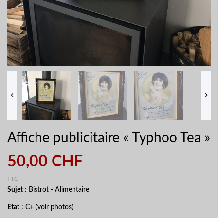


Affiche publicitaire « Typhoo Tea »
50,00 CHF
TTC
Sujet
: Bistrot - Alimentaire
Etat
: C+ (voir photos)