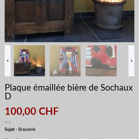


Plaque émaillée bière de Sochaux
D
100,00 CHF
TTC
Sujet
: Brasserie