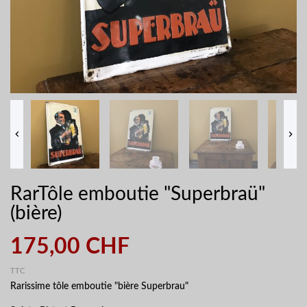


RarTôle emboutie "Superbraü"
(bière)
175,00 CHF
TTC
Rarissime tôle emboutie "bière Superbrau"