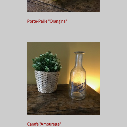
Porte-Paille "Orangina"
Carafe "Amourette"